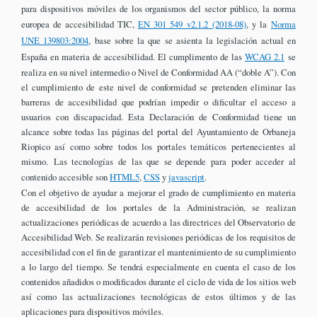
para dispositivos móviles de los organismos del sector público, la norma
europea de accesibilidad TIC,
EN 301 549 v2.1.2 (2018-08)
, y la
Norma
UNE 139803:2004
, base sobre la que se asienta la legislación actual en
España en materia de accesibilidad. El cumplimento de las
WCAG 2.1
se
realiza en su nivel intermedio o Nivel de Conformidad AA (“doble A”). Con
el cumplimiento de este nivel de conformidad se pretenden eliminar las
barreras de accesibilidad que podrían impedir o dificultar el acceso a
usuarios con discapacidad. Esta Declaración de Conformidad tiene un
alcance sobre todas las páginas del portal del Ayuntamiento de Orbaneja
Riopico así como sobre todos los portales temáticos pertenecientes al
mismo. Las tecnologías de las que se depende para poder acceder al
contenido accesible son
HTML5
,
CSS
y
javascript
.
Con el objetivo de ayudar a mejorar el grado de cumplimiento en materia
de accesibilidad de los portales de la Administración, se realizan
actualizaciones periódicas de acuerdo a las directrices del Observatorio de
Accesibilidad Web. Se realizarán revisiones periódicas de los requisitos de
accesibilidad con el fin de garantizar el mantenimiento de su cumplimiento
a lo largo del tiempo. Se tendrá especialmente en cuenta el caso de los
contenidos añadidos o modificados durante el ciclo de vida de los sitios web
así como las actualizaciones tecnológicas de estos últimos y de las
aplicaciones para dispositivos móviles.