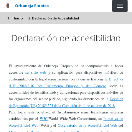
Pasar al contenido principal
Orbaneja Riopico
Inicio
Declaración de Accesibilidad
Declaración de accesibilidad
El Ayuntamiento de Orbaneja Riopico se ha comprometido a hacer
accesible
su sitio web
y su aplicación para dispositivos móviles, de
conformidad con la legislación nacional por la que se traspone la
Directiva
(UE) 2016/2102 del Parlamento Europeo y del Consejo
sobre la
accesibilidad de los sitios web y aplicaciones para dispositivos móviles de
los organismos del sector público, siguiendo las directrices de la
Decisión
de Ejecución (UE) 2018/1523 de la Comisión de 11 de octubre de 2018
.
Para lograr este objetivo, el Ayuntamiento sigue tecnologías estándar
establecidas por el
W3C
(World Wide Web Consortium), su
Iniciativa de
Accesibilidad Web
(WAI) y el
Observatorio de la Accesibilidad Web
del
Ministerio de Política Territorial y Función Pública
, con el fin de crear un