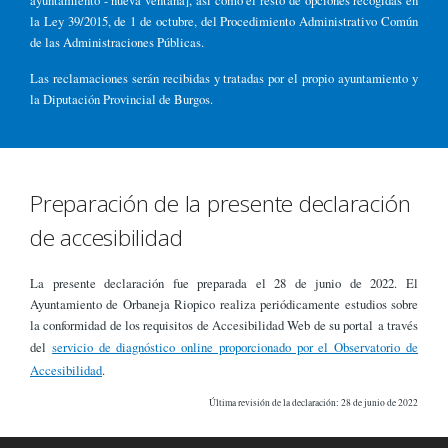
ayuntamiento - nueva ventana], así como el resto de opciones recogidas en
la Ley 39/2015, de 1 de octubre, del Procedimiento Administrativo Común
de las Administraciones Públicas.
Las reclamaciones serán recibidas y tratadas por el propio ayuntamiento y
la Diputación Provincial de Burgos.
Preparación de la presente declaración
de accesibilidad
La presente declaración fue preparada el 28 de junio de 2022. El
Ayuntamiento de Orbaneja Riopico realiza periódicamente estudios sobre
la conformidad de los requisitos de Accesibilidad Web de su portal a través
del
servicio de diagnóstico online proporcionado por el Observatorio de
Accesibilidad
.
Última revisión de la declaración: 28 de junio de 2022