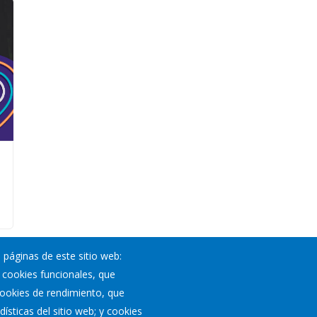
 páginas de este sitio web:
; cookies funcionales, que
Noticias
 cookies de rendimiento, que
Eventos
ísticas del sitio web; y cookies
Corporación Municipal