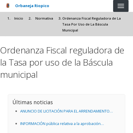
Pasar al contenido principal
Orbaneja Riopico
Inicio
Normativa
Ordenanza Fiscal Reguladora de La
Tasa Por Uso de La Báscula
Municipal
Ordenanza Fiscal reguladora de
la Tasa por uso de la Báscula
municipal
Últimas noticias
ANUNCIO DE LICITACIÓN PARA EL ARRENDAMIENTO
MEDIANTE CONCURSO DE LA CANTINA Y ALBERGUE
INFORMACIÓN pública relativa a la aprobación
MUNICIPAL EN ORBANEJA RIOPICO
provisional del documento de revisión de las Normas